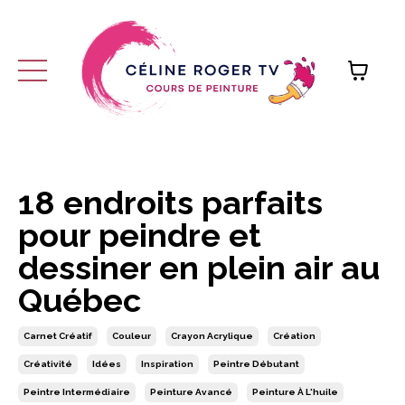
18 endroits parfaits
pour peindre et
dessiner en plein air au
Québec
Carnet Créatif
Couleur
Crayon Acrylique
Création
Créativité
Idées
Inspiration
Peintre Débutant
Peintre Intermédiaire
Peinture Avancé
Peinture À L'huile