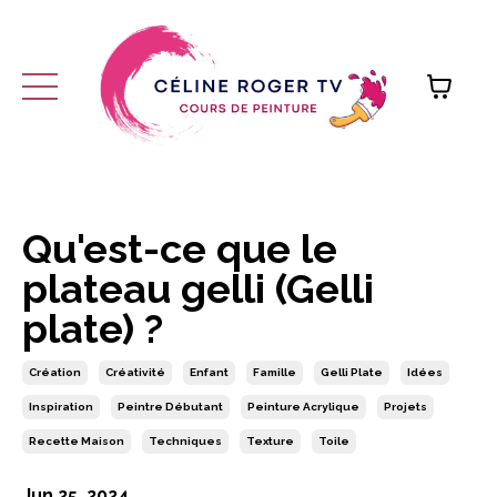
Qu'est-ce que le
plateau gelli (Gelli
plate) ?
Création
Créativité
Enfant
Famille
Gelli Plate
Idées
Inspiration
Peintre Débutant
Peinture Acrylique
Projets
Recette Maison
Techniques
Texture
Toile
Jun 25, 2024