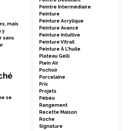
Peintre Intermédiaire
Peinture
Peinture Acrylique
es, mais
Peinture Avancé
n y
Peinture Intuitive
r
sans
Peinture Vitrail
ur
Peinture À L'huile
Plateau Gelli
Plein Air
Pochoir
iché
Porcelaine
Prix
Projets
ne se
Pébéo
Rangement
Recette Maison
Roche
Signature