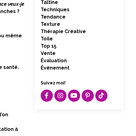
Taltine
ce veux-je
Techniques
ranches ?
Tendance
Texture
Thérapie Créative
, ou même
Toile
Top 15
Vente
Évaluation
e santé.
Événement
Suivez moi!
l’on
tation à