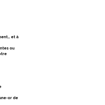
ment… et à
antes ou
otre
e
aune-or de