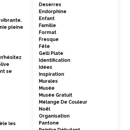
Deserres
Endorphine
Enfant
vibrante.
Famille
nie pleine
Format
Fresque
Fête
Gelli Plate
n’hésitez
Identification
live
Idées
nt se
Inspiration
Murales
Musée
Musée Gratuit
Mélange De Couleur
Noël
Organisation
Pantone
èle les
Peintre Débutant