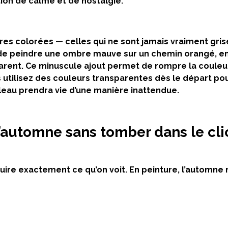
tion de calme et de nostalgie.
es colorées
— celles qui ne sont jamais vraiment gris
 de peindre une
ombre mauve sur un chemin orangé
, e
arent
. Ce minuscule ajout permet de
rompre la couleu
 utilisez
des couleurs transparentes
dès le départ po
eau prendra vie d’une manière inattendue.
 l’automne sans tomber dans le cl
oduire exactement ce qu’on voit. En peinture, l’automne 