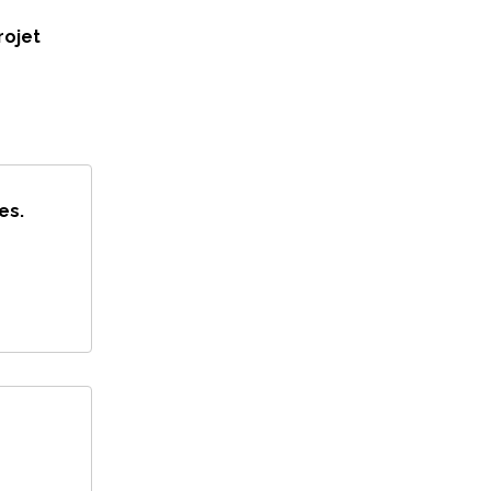
rojet
es.