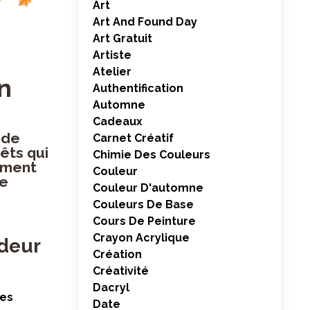
Art
Art And Found Day
Art Gratuit
Artiste
Atelier
n
Authentification
Automne
Cadeaux
 de
Carnet Créatif
êts qui
Chimie Des Couleurs
moment
Couleur
ue
Couleur D'automne
Couleurs De Base
Cours De Peinture
Crayon Acrylique
ndeur
Création
Créativité
Dacryl
des
Date