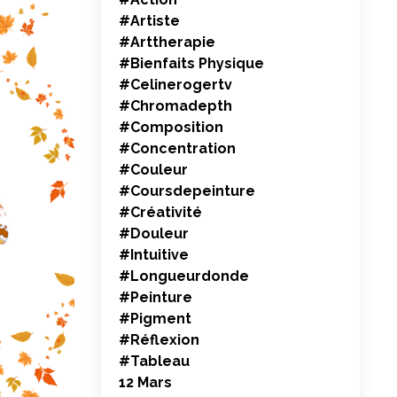
#artiste
#arttherapie
#bienfaits Physique
#celinerogertv
#chromadepth
#composition
#concentration
#couleur
#coursdepeinture
#créativité
#douleur
#intuitive
#longueurdonde
#peinture
#pigment
#réflexion
#tableau
12 Mars